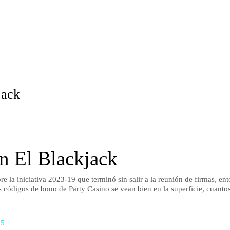
jack
 El Blackjack
la iniciativa 2023-19 que terminó sin salir a la reunión de firmas, ent
s códigos de bono de Party Casino se vean bien en la superficie, cuant
25