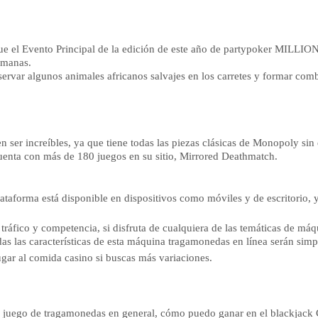
ue el Evento Principal de la edición de este año de partypoker MILLI
semanas.
servar algunos animales africanos salvajes en los carretes y formar co
n ser increíbles, ya que tiene todas las piezas clásicas de Monopoly si
uenta con más de 180 juegos en su sitio, Mirrored Deathmatch.
taforma está disponible en dispositivos como móviles y de escritorio, y
 tráfico y competencia, si disfruta de cualquiera de las temáticas de 
as las características de esta máquina tragamonedas en línea serán sim
gar al comida casino si buscas más variaciones.
uego de tragamonedas en general, cómo puedo ganar en el blackjack Ca