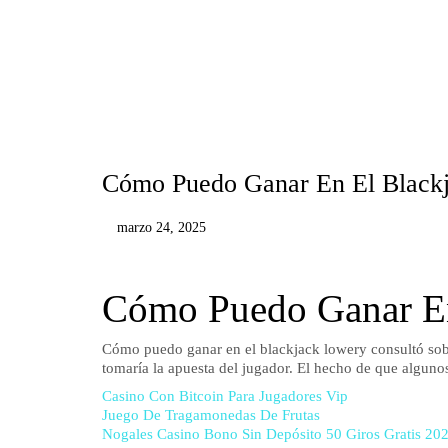
Cómo Puedo Ganar En El Black
marzo 24, 2025
Cómo Puedo Ganar En
Cómo puedo ganar en el blackjack lowery consultó sobre 
tomaría la apuesta del jugador. El hecho de que alguno
Casino Con Bitcoin Para Jugadores Vip
Juego De Tragamonedas De Frutas
Nogales Casino Bono Sin Depósito 50 Giros Gratis 20