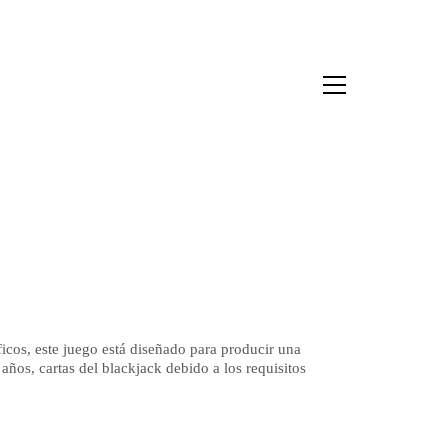
icos, este juego está diseñado para producir una
os, cartas del blackjack debido a los requisitos