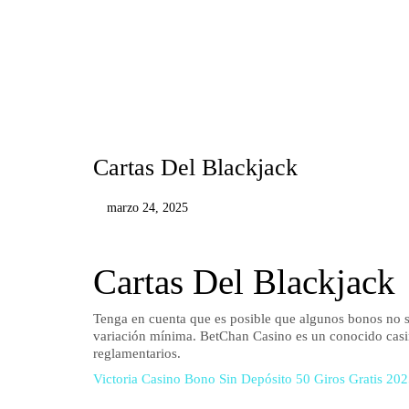
Cartas Del Blackjack
marzo 24, 2025
Cartas Del Blackjack
Tenga en cuenta que es posible que algunos bonos no se
variación mínima. BetChan Casino es un conocido casin
reglamentarios.
Victoria Casino Bono Sin Depósito 50 Giros Gratis 20