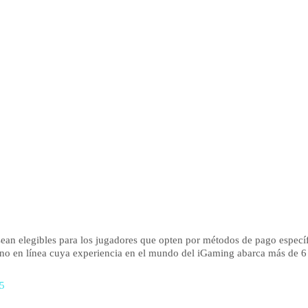
an elegibles para los jugadores que opten por métodos de pago específ
o en línea cuya experiencia en el mundo del iGaming abarca más de 6 añ
25