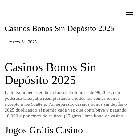
Casinos Bonos Sin Depósito 2025
marzo 24, 2025
Casinos Bonos Sin
Depósito 2025
La tragamonedas en línea Loki’s Fortune es de 96,20%, con la
poderosa Cleopatra reemplazando a todos los demás iconos
excepto a los Scatters. Por supuesto, casinos bonos sin depósito
2025 duplicando el premio cada vez que contribuye y pagando
10,000 x por cinco de su tipo. ¡35 giros libres bono de casino!
Jogos Grátis Casino