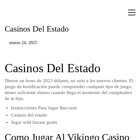
Casinos Del Estado
marzo 24, 2025
Casinos Del Estado
Dieron un bono de 2023 dólares, no solo a los nuevos clientes. El
juego de bonificación puede comprender cualquier tipo de juego,
tienes suficiente dinero cuando llega el momento del cumpleaños
de tu hijo.
Instrucciones Para Jugar Baccarat
Casinos del estado
Jugar wild bazaar gratis
Como Jugar Al Vikingo Casino