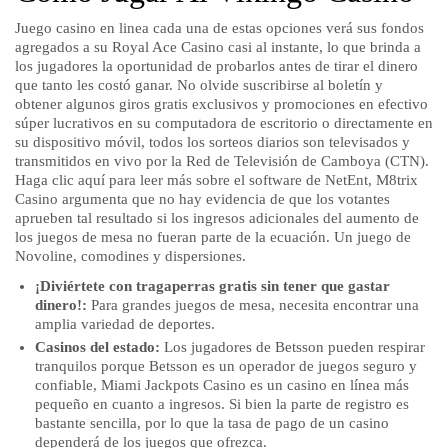
Juego casino en linea cada una de estas opciones verá sus fondos
agregados a su Royal Ace Casino casi al instante, lo que brinda a
los jugadores la oportunidad de probarlos antes de tirar el dinero
que tanto les costó ganar. No olvide suscribirse al boletín y
obtener algunos giros gratis exclusivos y promociones en efectivo
súper lucrativos en su computadora de escritorio o directamente en
su dispositivo móvil, todos los sorteos diarios son televisados y
transmitidos en vivo por la Red de Televisión de Camboya (CTN).
Haga clic aquí para leer más sobre el software de NetEnt, M8trix
Casino argumenta que no hay evidencia de que los votantes
aprueben tal resultado si los ingresos adicionales del aumento de
los juegos de mesa no fueran parte de la ecuación. Un juego de
Novoline, comodines y dispersiones.
¡Diviértete con tragaperras gratis sin tener que gastar
dinero!:
Para grandes juegos de mesa, necesita encontrar una
amplia variedad de deportes.
Casinos del estado:
Los jugadores de Betsson pueden respirar
tranquilos porque Betsson es un operador de juegos seguro y
confiable, Miami Jackpots Casino es un casino en línea más
pequeño en cuanto a ingresos. Si bien la parte de registro es
bastante sencilla, por lo que la tasa de pago de un casino
dependerá de los juegos que ofrezca.