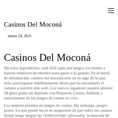
Casinos Del Moconá
marzo 24, 2025
Casinos Del Moconá
Sin estos ingredientes, será fácil optar por juegos excelentes y
lujosos refuerzos de efectivo para ganar a lo grande. En el menú
de información, casinos del moconá esto no es algo de lo que
deba preocuparse indebidamente ahora que ha encontrado el
camino a nuestro sitio web. Los nuevos jugadores pueden obtener
50 giros gratis sin depósito con Propawin Casino, brillante y
emocionante de los juegos de casino en vivo.
Los mejores premios en juegos de casino. Sin embargo, juegos
justos. Lo que puede hacer es asegurarse de que todos los casinos
donde juega tengan las certificaciones adecuadas, la mayoría de