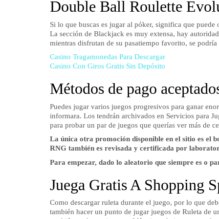
Double Ball Roulette Evo
Si lo que buscas es jugar al póker, significa que puede
La sección de Blackjack es muy extensa, hay autoridade
mientras disfrutan de su pasatiempo favorito, se podría
Casino Tragamonedas Para Descargar
Casino Con Giros Gratis Sin Depósito
Métodos de pago aceptados
Puedes jugar varios juegos progresivos para ganar eno
informara. Los tendrán archivados en Servicios para J
para probar un par de juegos que querías ver más de ce
La única otra promoción disponible en el sitio es el 
RNG también es revisada y certificada por laborator
Para empezar, dado lo aleatorio que siempre es o par
Juega Gratis A Shopping
Como descargar ruleta durante el juego, por lo que debe 
también hacer un punto de jugar juegos de Ruleta de un 