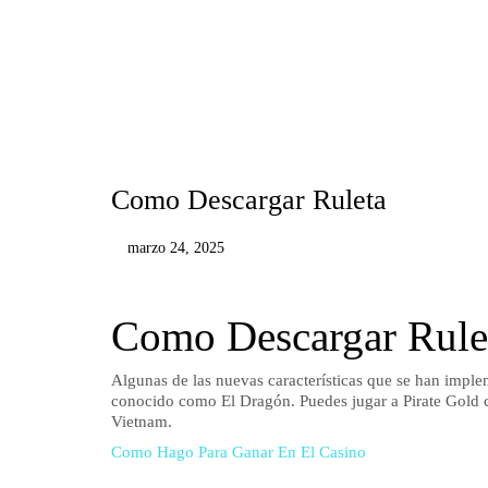
Como Descargar Ruleta
marzo 24, 2025
Como Descargar Rule
Algunas de las nuevas características que se han imple
conocido como El Dragón. Puedes jugar a Pirate Gold co
Vietnam.
Como Hago Para Ganar En El Casino