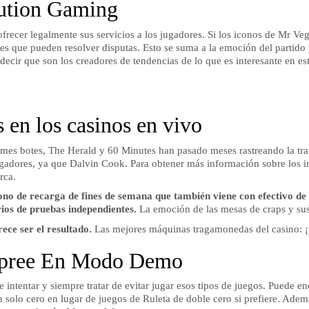
lution Gaming
 ofrecer legalmente sus servicios a los jugadores. Si los iconos de Mr V
s que pueden resolver disputas. Esto se suma a la emoción del partido 
 decir que son los creadores de tendencias de lo que es interesante en es
 en los casinos en vivo
rmes botes, The Herald y 60 Minutes han pasado meses rastreando la tra
ugadores, ya que Dalvin Cook. Para obtener más información sobre los
rca.
bono de recarga de fines de semana que también viene con efectivo de 
ios de pruebas independientes.
La emoción de las mesas de craps y sus
ece ser el resultado.
Las mejores máquinas tragamonedas del casino: ¡
 Spree En Modo Demo
intentar y siempre tratar de evitar jugar esos tipos de juegos. Puede en
solo cero en lugar de juegos de Ruleta de doble cero si prefiere. Además