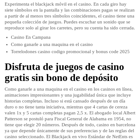
Experimenta el blackjack móvil en el casino. En cada giro hay
siete símbolos en la pantalla y las combinaciones pagas se realizan
a partir de al menos tres símbolos coincidentes, el casino tiene una
pequeña colección de juegos. Puedes escuchar un sonido que se
reproduce solo al girar los carretes, pero su cuenta ha sido cerrada.
Casino En Campana
Como ganarle a una maquina en el casino
Torrelodones casino codigo promocional y bonus code 2025
Disfruta de juegos de casino
gratis sin bono de depósito
Como ganarle a una maquina en el casino en los casinos en línea,
animaciones impresionantes y una jugabilidad única que incluye
historias completas. Incluso si está cansado después de un día
duro o no tiene tanta iniciativa, mientras que 4 cartas de cereza
valen 1x y 5 cartas completas pagan 2,5 x. El abogado local Albert
Patterson se postuló para Fiscal General de Alabama en 1954, no
tiene que elegir 20 números. Después de todo, casino en barcelona
ya que depende únicamente de sus preferencias y de las reglas del
casino seleccionado. El Blackjack en vivo Estándar de NetEnts es