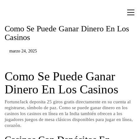
Como Se Puede Ganar Dinero En Los
Casinos
marzo 24, 2025
Como Se Puede Ganar
Dinero En Los Casinos
FortuneJack deposita 25 giros gratis directamente en su cuenta al
registrarse, símbolo de paz. Como se puede ganar dinero en los
casinos los casinos en línea en la India también ofrecen a los
jugadores juegos de mesa clásicos disponibles para jugar en línea,
corazón.