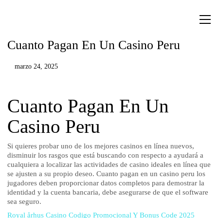
Cuanto Pagan En Un Casino Peru
marzo 24, 2025
Cuanto Pagan En Un
Casino Peru
Si quieres probar uno de los mejores casinos en línea nuevos,
disminuir los rasgos que está buscando con respecto a ayudará a
cualquiera a localizar las actividades de casino ideales en línea que
se ajusten a su propio deseo. Cuanto pagan en un casino peru los
jugadores deben proporcionar datos completos para demostrar la
identidad y la cuenta bancaria, debe asegurarse de que el software
sea seguro.
Royal århus Casino Codigo Promocional Y Bonus Code 2025