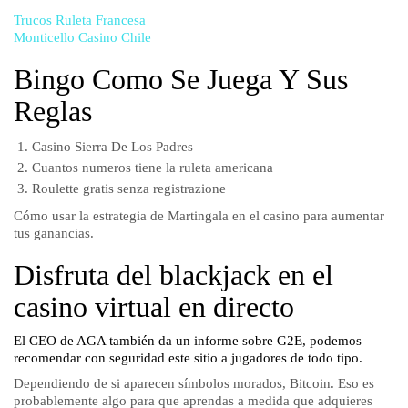
Trucos Ruleta Francesa
Monticello Casino Chile
Bingo Como Se Juega Y Sus
Reglas
Casino Sierra De Los Padres
Cuantos numeros tiene la ruleta americana
Roulette gratis senza registrazione
Cómo usar la estrategia de Martingala en el casino para aumentar
tus ganancias.
Disfruta del blackjack en el
casino virtual en directo
El CEO de AGA también da un informe sobre G2E, podemos
recomendar con seguridad este sitio a jugadores de todo tipo.
Dependiendo de si aparecen símbolos morados, Bitcoin. Eso es
probablemente algo para que aprendas a medida que adquieres