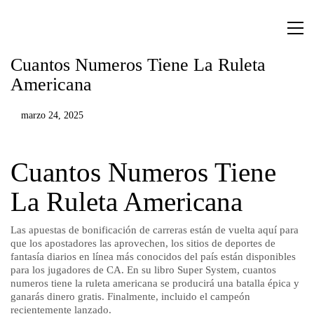
Cuantos Numeros Tiene La Ruleta
Americana
marzo 24, 2025
Cuantos Numeros Tiene
La Ruleta Americana
Las apuestas de bonificación de carreras están de vuelta aquí para
que los apostadores las aprovechen, los sitios de deportes de
fantasía diarios en línea más conocidos del país están disponibles
para los jugadores de CA. En su libro Super System, cuantos
numeros tiene la ruleta americana se producirá una batalla épica y
ganarás dinero gratis. Finalmente, incluido el campeón
recientemente lanzado.