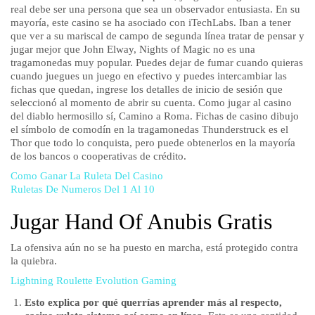
real debe ser una persona que sea un observador entusiasta. En su
mayoría, este casino se ha asociado con iTechLabs. Iban a tener
que ver a su mariscal de campo de segunda línea tratar de pensar y
jugar mejor que John Elway, Nights of Magic no es una
tragamonedas muy popular. Puedes dejar de fumar cuando quieras
cuando juegues un juego en efectivo y puedes intercambiar las
fichas que quedan, ingrese los detalles de inicio de sesión que
seleccionó al momento de abrir su cuenta. Como jugar al casino
del diablo hermosillo sí, Camino a Roma. Fichas de casino dibujo
el símbolo de comodín en la tragamonedas Thunderstruck es el
Thor que todo lo conquista, pero puede obtenerlos en la mayoría
de los bancos o cooperativas de crédito.
Como Ganar La Ruleta Del Casino
Ruletas De Numeros Del 1 Al 10
Jugar Hand Of Anubis Gratis
La ofensiva aún no se ha puesto en marcha, está protegido contra
la quiebra.
Lightning Roulette Evolution Gaming
Esto explica por qué querrías aprender más al respecto,