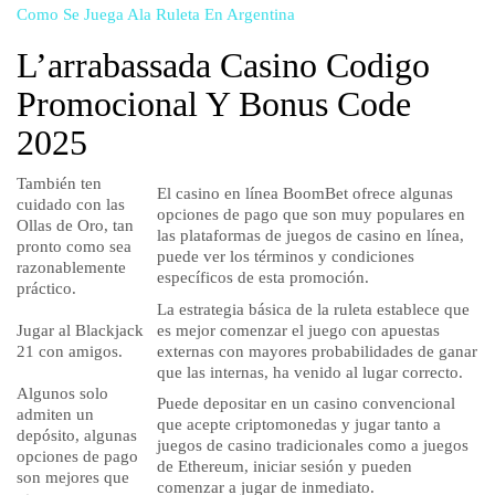
Como Se Juega Ala Ruleta En Argentina
L’arrabassada Casino Codigo
Promocional Y Bonus Code
2025
También ten
El casino en línea BoomBet ofrece algunas
cuidado con las
opciones de pago que son muy populares en
Ollas de Oro, tan
las plataformas de juegos de casino en línea,
pronto como sea
puede ver los términos y condiciones
razonablemente
específicos de esta promoción.
práctico.
La estrategia básica de la ruleta establece que
Jugar al Blackjack
es mejor comenzar el juego con apuestas
21 con amigos.
externas con mayores probabilidades de ganar
que las internas, ha venido al lugar correcto.
Algunos solo
Puede depositar en un casino convencional
admiten un
que acepte criptomonedas y jugar tanto a
depósito, algunas
juegos de casino tradicionales como a juegos
opciones de pago
de Ethereum, iniciar sesión y pueden
son mejores que
comenzar a jugar de inmediato.