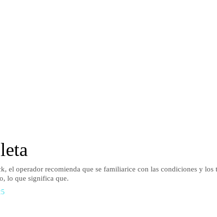
leta
ack, el operador recomienda que se familiarice con las condiciones y los 
, lo que significa que.
25