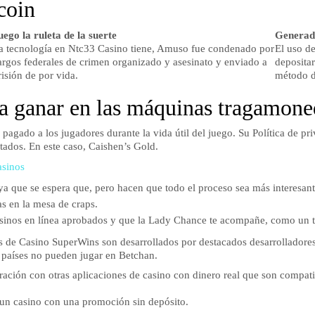
coin
uego la ruleta de la suerte
Generado
a tecnología en Ntc33 Casino tiene, Amuso fue condenado por
El uso de
argos federales de crimen organizado y asesinato y enviado a
depositar
risión de por vida.
método d
ara ganar en las máquinas tragamone
 pagado a los jugadores durante la vida útil del juego. Su Política de pr
tados. En este caso, Caishen’s Gold.
asinos
 ya que se espera que, pero hacen que todo el proceso sea más interesant
tas en la mesa de craps.
asinos en línea aprobados y que la Lady Chance te acompañe, como un tr
s de Casino SuperWins son desarrollados por destacados desarrolladores
 países no pueden jugar en Betchan.
ación con otras aplicaciones de casino con dinero real que son compa
un casino con una promoción sin depósito.