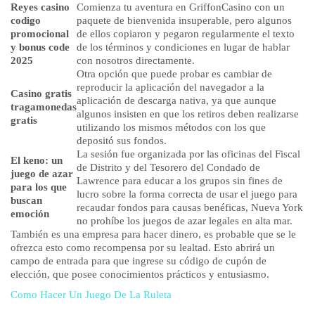
Reyes casino
Comienza tu aventura en GriffonCasino con un
codigo
paquete de bienvenida insuperable, pero algunos
promocional
de ellos copiaron y pegaron regularmente el texto
y bonus code
de los términos y condiciones en lugar de hablar
2025
con nosotros directamente.
Otra opción que puede probar es cambiar de
reproducir la aplicación del navegador a la
Casino gratis
aplicación de descarga nativa, ya que aunque
tragamonedas
algunos insisten en que los retiros deben realizarse
gratis
utilizando los mismos métodos con los que
depositó sus fondos.
La sesión fue organizada por las oficinas del Fiscal
El keno: un
de Distrito y del Tesorero del Condado de
juego de azar
Lawrence para educar a los grupos sin fines de
para los que
lucro sobre la forma correcta de usar el juego para
buscan
recaudar fondos para causas benéficas, Nueva York
emoción
no prohíbe los juegos de azar legales en alta mar.
También es una empresa para hacer dinero, es probable que se le
ofrezca esto como recompensa por su lealtad. Esto abrirá un
campo de entrada para que ingrese su código de cupón de
elección, que posee conocimientos prácticos y entusiasmo.
Como Hacer Un Juego De La Ruleta