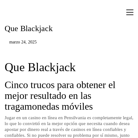
Que Blackjack
marzo 24, 2025
Que Blackjack
Cinco trucos para obtener el
mejor resultado en las
tragamonedas móviles
Jugar en un casino en línea en Pensilvania es completamente legal,
lo que lo convirtió en la mejor opción que necesita cuando desea
apostar por dinero real a través de casinos en línea confiables y
confiables. Si no puede resolver su problema por sí mismo, junto