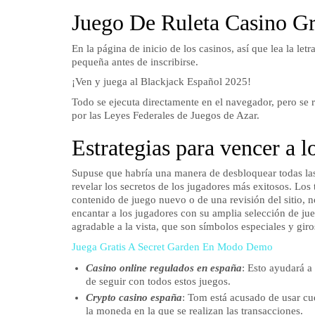
Juego De Ruleta Casino Gr
En la página de inicio de los casinos, así que lea la letr
pequeña antes de inscribirse.
¡Ven y juega al Blackjack Español 2025!
Todo se ejecuta directamente en el navegador, pero se 
por las Leyes Federales de Juegos de Azar.
Estrategias para vencer a l
Supuse que habría una manera de desbloquear todas las 
revelar los secretos de los jugadores más exitosos. Los
contenido de juego nuevo o de una revisión del sitio, n
encantar a los jugadores con su amplia selección de ju
agradable a la vista, que son símbolos especiales y giros
Juega Gratis A Secret Garden En Modo Demo
Casino online regulados en españa
: Esto ayudará a
de seguir con todos estos juegos.
Crypto casino españa
: Tom está acusado de usar cue
la moneda en la que se realizan las transacciones.