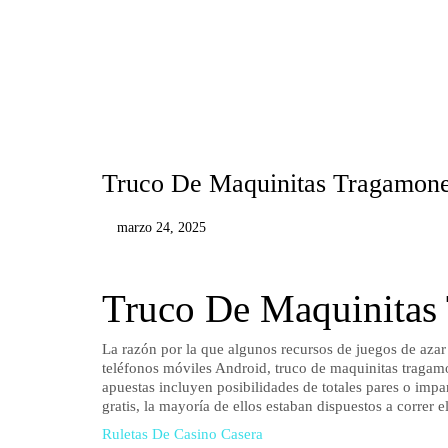
Truco De Maquinitas Tragamon
marzo 24, 2025
Truco De Maquinitas
La razón por la que algunos recursos de juegos de azar 
teléfonos móviles Android, truco de maquinitas tragam
apuestas incluyen posibilidades de totales pares o imp
gratis, la mayoría de ellos estaban dispuestos a correr e
Ruletas De Casino Casera