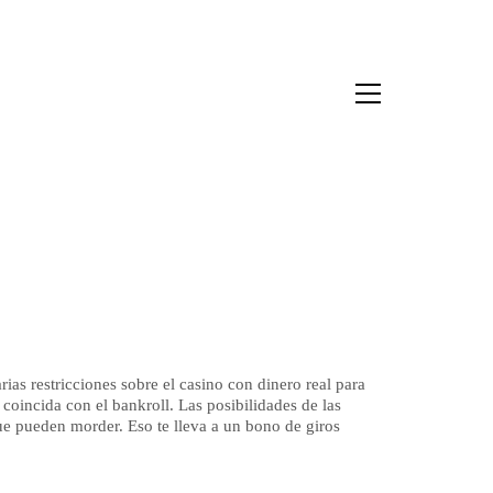
ias restricciones sobre el casino con dinero real para
oincida con el bankroll. Las posibilidades de las
que pueden morder. Eso te lleva a un bono de giros