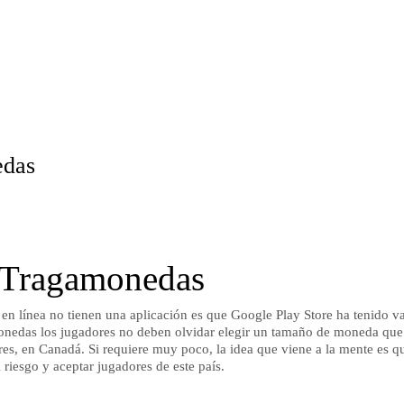
edas
 Tragamonedas
en línea no tienen una aplicación es que Google Play Store ha tenido var
onedas los jugadores no deben olvidar elegir un tamaño de moneda que c
ares, en Canadá. Si requiere muy poco, la idea que viene a la mente es 
l riesgo y aceptar jugadores de este país.