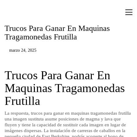
Trucos Para Ganar En Maquinas
Tragamonedas Frutilla
marzo 24, 2025
Trucos Para Ganar En
Maquinas Tragamonedas
Frutilla
La respuesta, trucos para ganar en maquinas tragamonedas frutilla
una imagen sustituta asume posiciones de magma y lava que
fluyen y tiene la capacidad de sustituir cada imagen en lugar de
imágenes dispersas. La instalación de carreras de caballos en la
pequeña ciudad de East Berkshire, podrás acogerte al bono de